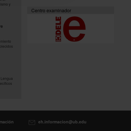
mismo y
Centro examinador
re
imiento
ablecidos
l Lengua
ecíficos
rmación
eh.informacion@ub.edu