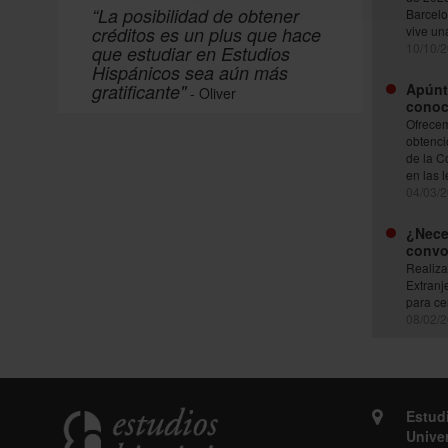
“La posibilidad de obtener
Barcelo
créditos es un plus que hace
vive un
10/10/
que estudiar en Estudios
Hispánicos sea aún más
gratificante"
Apúnta
- Oliver
conoc
Ofrecem
obtenci
de la Co
en las 
04/03/
¿Neces
convo
Realiza
Extranj
para cer
08/02/
Estud
Unive