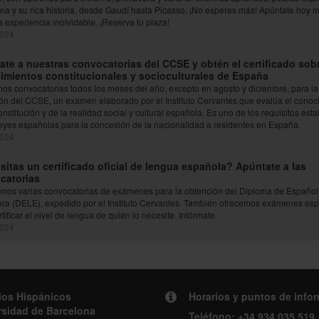
na y su rica historia, desde Gaudí hasta Picasso. ¡No esperes más! Apúntate hoy 
a experiencia inolvidable. ¡Reserva tu plaza!
2024
te a nuestras convocatorias del CCSE y obtén el certificado sob
imientos constitucionales y socioculturales de España
os convocatorias todos los meses del año, excepto en agosto y diciembre, para la
ón del CCSE, un examen elaborado por el Instituto Cervantes que evalúa el conoc
nstitución y de la realidad social y cultural española. Es uno de los requisitos est
leyes españolas para la concesión de la nacionalidad a residentes en España.
2024
itas un certificado oficial de lengua española? Apúntate a las
catorias
mos varias convocatorias de exámenes para la obtención del Diploma de Españo
era (DELE), expedido por el Instituto Cervantes. También ofrecemos exámenes esp
tificar el nivel de lengua de quien lo necesite. Infórmate.
2024
ios Hispánicos
Horarios y puntos de info
rsidad de Barcelona
Teléfono:
+34 934 035 519