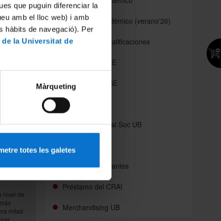
Calendario académico
ues que puguin diferenciar la
tueu amb el lloc web) i amb
Calendario académico (verano'26)
es hàbits de navegació). Per
Calendario de calificaciones
 de la Universitat de
horas
Calendario DELE
 la vida
uye
Calendario CCSE
l y
Màrqueting
Campus virtual
Espacio personal Soc UB
nuales de
a,
App SocUB
dades de
etre totes les galetes
Portal de estudiantes
Préstamo del CRAI
 nivel de
 más
Merchandising UB
era mitad
orar