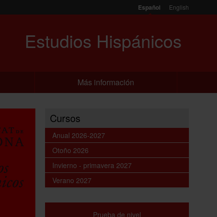
Español
English
Estudios Hispánicos
Más información
Cursos
Anual 2026-2027
Otoño 2026
Invierno - primavera 2027
Verano 2027
Prueba de nivel