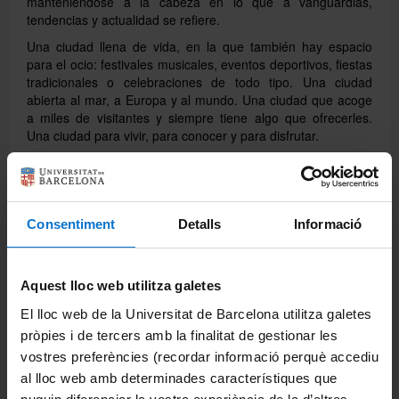
manteniéndose a la cabeza en lo que a vanguardias,
tendencias y actualidad se refiere.
Una ciudad llena de vida, en la que también hay espacio
para el ocio: festivales musicales, eventos deportivos, fiestas
tradicionales o celebraciones de todo tipo. Una ciudad
abierta al mar, a Europa y al mundo. Una ciudad que acoge
a miles de visitantes y siempre tiene algo que ofrecerles.
Una ciudad para vivir, para conocer y para disfrutar.
Compártelo:
Facebook
Consentiment
Detalls
Informació
Twitter
Mail
Aquest lloc web utilitza galetes
El lloc web de la Universitat de Barcelona utilitza galetes
Cursos
pròpies i de tercers amb la finalitat de gestionar les
vostres preferències (recordar informació perquè accediu
Anual 2026-2027
al lloc web amb determinades característiques que
Otoño 2026