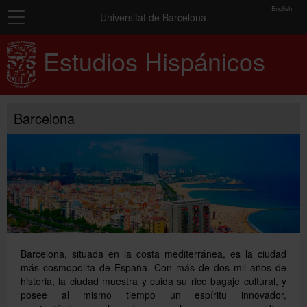
toolbar
English
Navegación
Matrícula
Universitat de Barcelona
Inicio
Estudios Hispánicos
Resumen
de
Cursos
los
grupos
seleccionados
Exámenes y certificados
Barcelona
Conócenos
No
has
Más información
seleccionado
ningún
grupo.
Añadir más grupos
Barcelona, situada en la costa mediterránea, es la ciudad
más cosmopolita de España. Con más de dos mil años de
historia, la ciudad muestra y cuida su rico bagaje cultural, y
posee al mismo tiempo un espíritu innovador,