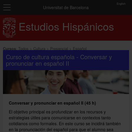
toolbar
English
Navegación
Matrícula
Universitat de Barcelona
Inicio
Estudios Hispánicos
Resumen
de
Cursos
los
grupos
seleccionados
Exámenes y certificados
Cursos
:
Todos
Cultura
Presencial
Español
Curso de cultura española - Conversar y
Conócenos
pronunciar en español II
No
has
Más información
seleccionado
ningún
grupo.
Añadir más grupos
Conversar y pronunciar en español II (45 h)
El objetivo principal es profundizar en los recursos y
estrategias útiles para comunicarse en contextos tanto
cotidianos como formales. En este curso se incidirá también
en la pronunciación del español para que el alumno sea