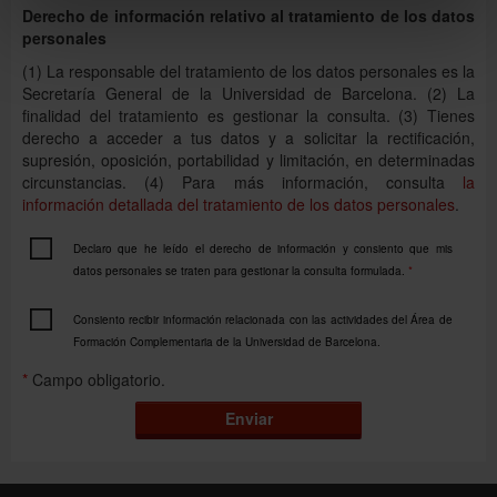
Derecho de información relativo al tratamiento de los datos
BIBLIOGRAFÍA
personales
MIÑANO, J. y CATALÁN, S. (Coords.) (2014):
(1) La responsable del tratamiento de los datos personales es la
Conversar en español A1
-A2. Ed. Publicacions UB,
Secretaría General de la Universidad de Barcelona. (2) La
Col. Estudios Hispánicos. Barcelona.
finalidad del tratamiento es gestionar la consulta. (3) Tienes
ESPAÑOL, M., LÓPEZ, S. y MORENO, M. (2014):
derecho a acceder a tus datos y a solicitar la rectificación,
Conversar en español B1-B2. Ed. Publicacions UB,
supresión, oposición, portabilidad y limitación, en determinadas
Col. Estudios Hispánicos. Barcelona.
circunstancias. (4) Para más información, consulta
la
información detallada del tratamiento de los datos personales
.
Fonética
. Niveles: A1, A2, B1, B2. Ed. Anaya, Col.
ELE.
Declaro que he leído el derecho de información y consiento que mis
datos personales se traten para gestionar la consulta formulada.
*
Consiento recibir información relacionada con las actividades del Área de
Formación Complementaria de la Universidad de Barcelona.
*
Campo obligatorio.
Enviar