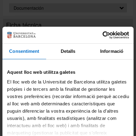
Documentación
Ficha técnica
METODOLOGÍA
Este es un curso de carácter práctico. En cada sesión
Español
se presentarán diversos exponentes funcionales y
Cultura
léxicos que se practicarán en conversaciones por
Consentiment
Detalls
Informació
parejas o en grupos. Asimismo, se presentará y
45 horas
trabajará específicamente la entonación, el ritmo y la
producción correcta de los sonidos del español.
6 créditos ECTS
Aquest lloc web utilitza galetes
Presencial
El lloc web de la Universitat de Barcelona utilitza galetes
SISTEMA DE EVALUACIÓN
pròpies i de tercers amb la finalitat de gestionar les
Asistencia y participación activa en clase: 40%
vostres preferències (recordar informació perquè accediu
Examen oral primera parte: 30%
Información de interés
al lloc web amb determinades característiques que
Examen oral segunda parte: 30%
puguin diferenciar la vostra experiència de la d’altres
Cursos de cultura española
usuaris), amb finalitats estadístiques (analitzar com
Se tendrán en cuenta tanto la fluidez y la
pronunciación, como la adecuación a la situación
interactueu amb el lloc web) i amb finalitats de
Diploma de Estudios Hispánicos
comunicativa y la corrección lingüística requerida
màrqueting (gestionar la publicitat que s’ofereix