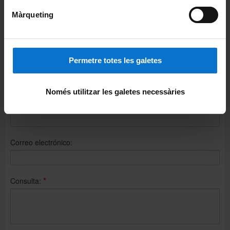
Acreditación en Estudios Hispánicos
Màrqueting
Cancelación y cambios de curso
Anulación de matrícula
Permetre totes les galetes
Más información
Només utilitzar les galetes necessàries
Nombre:
Correo electrónico:
*
Consulta: