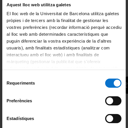
Ficha técnica
Aquest lloc web utilitza galetes
Español
El lloc web de la Universitat de Barcelona utilitza galetes
pròpies i de tercers amb la finalitat de gestionar les
Lengua / Cultura
vostres preferències (recordar informació perquè accediu
580 horas
al lloc web amb determinades característiques que
puguin diferenciar la vostra experiència de la d’altres
76 créditos ECTS
usuaris), amb finalitats estadístiques (analitzar com
Presencial
interactueu amb el lloc web) i amb finalitats de
màrqueting (gestionar la publicitat que s’ofereix
adequant-la en funció dels vostres hàbits de navegació).
Información de interés
Per obtenir més informació sobre les galetes podeu
Selecció
consultar la
Política de galetes del lloc web de la
Requeriments
de
Niveles lengua española
Universitat de Barcelona
.
consentiment
Cursos de lengua española
Preferències
Cursos de cultura española
Estadístiques
Diploma de Estudios Hispánicos