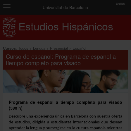
toolbar
English
Navegación
Matrícula
Universitat de Barcelona
Inicio
Estudios Hispánicos
Resumen
de
Cursos
los
grupos
seleccionados
Exámenes y certificados
Cursos
:
Todos
Lengua
Presencial
Español
Curso de español: Programa de español a
Conócenos
tiempo completo para visado
No
has
Más información
seleccionado
ningún
grupo.
Añadir más grupos
Programa de español a tiempo completo para visado
(580 h)
Descubre una experiencia única en Barcelona con nuestra oferta
de estudios, dirigida a estudiantes internacionales que desean
aprender la lengua y sumergirse en la cultura española mientras