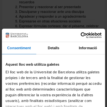
recuerdos
Presentar y reaccionar al ser presentado
Disculparse y reaccionar ante una disculpa
Agradecer y responder a un agradecimiento
Expresarse en otras situaciones sociales
Expresar fórmulas corteses: dar el pésame, celebrar
el éxito
Ortografía II
Ortografía de las letras, de las palabras, de las
mayúsculas y minúsculas y de las formas verbales
Consentiment
Detalls
Informació
Acentuación: Diptongos, triptongos e hiatos en
formas verbales. Acento diacrítico. Aplicación de la
norma general en palabras compuestas,
pronombres, adverbios y locuciones adverbiales en
Aquest lloc web utilitza galetes
interrogativas indirectas
El lloc web de la Universitat de Barcelona utilitza galetes
Puntuación
pròpies i de tercers amb la finalitat de gestionar les
Contenidos gramaticales
vostres preferències (recordar informació perquè accediu
Ser/estar
al lloc web amb determinades característiques que
Usos copulativos y predicativos
puguin diferenciar la vostra experiència de la d’altres
Construcciones con ser y estar + participio
usuaris), amb finalitats estadístiques (analitzar com
Verbos pseudocopulativos
interactueu amb el lloc web) i amb finalitats de
El estilo indirecto