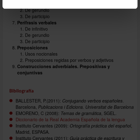
De infinitivo
De gerundio
De participio
Perífrasis verbales
De infinitivo
De gerundio
De participio
Preposiciones
Usos nocionales
Preposiciones regidas por verbos y adjetivos
Construcciones adverbiales. Prepositivas y
conjuntivas
Bibliografía
BALLESTER, P.(2011):
Conjugando verbos españoles
.
Barcelona,
Publicacions i Edicions. Universitat de Barcelona
EMORENO, C (2008):
Temas de gramática
, SGEL.
Diccionario de la Real Academia Española de la lengua
Instituto Cervantes (2009):
Ortografía práctica del español
,
Madrid, ESPASA.
Instituto Cervantes (2011):
Guía práctica de escritura y