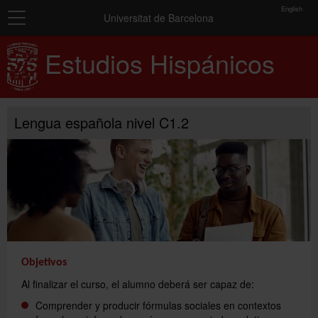
toolbar
English
Navegación
Matrícula
Universitat de Barcelona
Inicio
Estudios Hispánicos
Resumen
de
Cursos
los
grupos
seleccionados
Exámenes y certificados
Lengua española nivel C1.2
Conócenos
No
has
Más información
seleccionado
ningún
grupo.
Añadir más grupos
Objetivos
Al finalizar el curso, el alumno deberá ser capaz de:
Comprender y producir fórmulas sociales en contextos