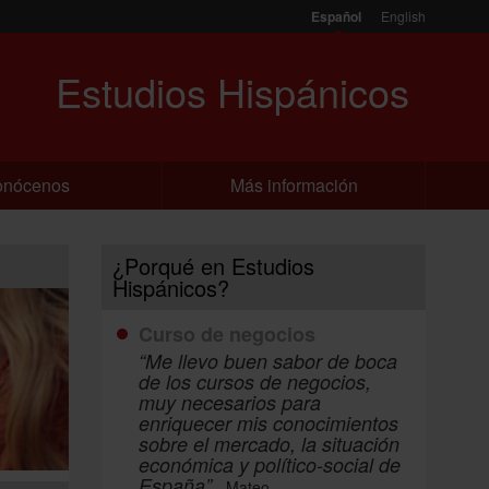
Español
English
Estudios Hispánicos
onócenos
Más información
¿Porqué en Estudios
Hispánicos?
Curso de negocios
“Me llevo buen sabor de boca
de los cursos de negocios,
muy necesarios para
enriquecer mis conocimientos
sobre el mercado, la situación
económica y político-social de
España”
- Mateo