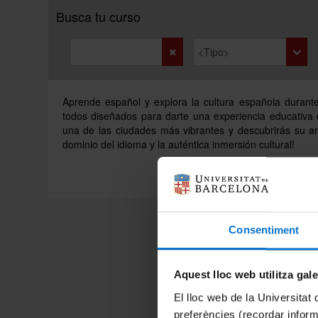
Busca tu curso
Aprende español y explora la cultura española durant
todos diseñados para darte una experiencia educativa c
una de las ciudades más vibrantes y descubrirás su art
dominio del idioma y la auténtica inmersión cultural!
Consentiment
Aquest lloc web utilitza gal
El lloc web de la Universitat 
preferències (recordar infor