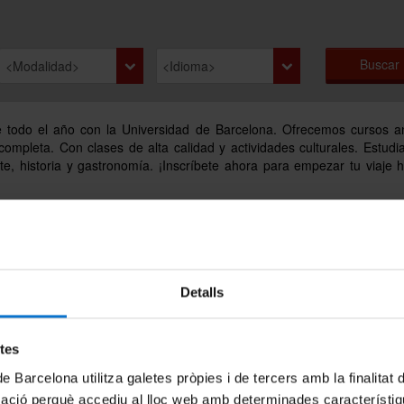
Buscar
e todo el año con la Universidad de Barcelona. Ofrecemos cursos a
ompleta. Con clases de alta calidad y actividades culturales. Estudi
e, historia y gastronomía. ¡Inscríbete ahora para empezar tu viaje h
Detalls
etes
de Barcelona utilitza galetes pròpies i de tercers amb la finalitat
mació perquè accediu al lloc web amb determinades característiq