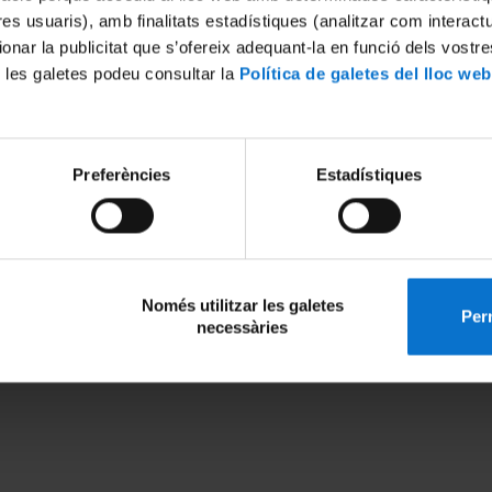
tres usuaris), amb finalitats estadístiques (analitzar com interac
ionar la publicitat que s’ofereix adequant-la en funció dels vostr
 les galetes podeu consultar la
Política de galetes del lloc web
Preferències
Estadístiques
Només utilitzar les galetes
Perm
necessàries