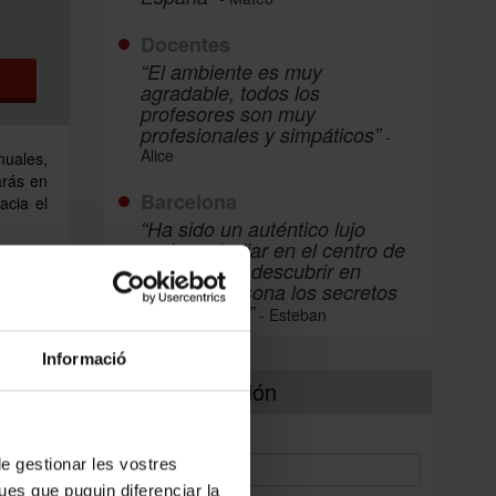
Docentes
“El ambiente es muy
agradable, todos los
profesores son muy
profesionales y simpáticos”
-
Alice
nuales,
arás en
Barcelona
acia el
“Ha sido un auténtico lujo
poder estudiar en el centro de
Barcelona y descubrir en
primera persona los secretos
de la ciudad”
- Esteban
Informació
Más información
Nombre:
 de gestionar les vostres
ues que puguin diferenciar la