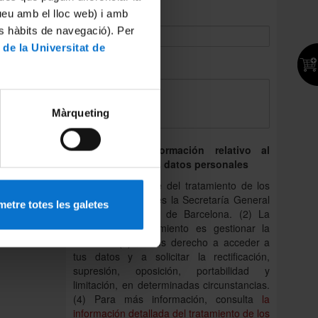
tueu amb el lloc web) i amb
Correo electrónico:
es hàbits de navegació). Per
 de la Universitat de
*
Consulta:
Màrqueting
Derecho de información relativo al
tratamiento de los datos personales
(1) La responsable del tratamiento de los
datos personales es la Secretaría General
etre totes les galetes
de la Universidad de Barcelona. (2) La
finalidad del tratamiento es gestionar la
consulta. (3) Tienes derecho a acceder a
tus datos y a solicitar la rectificación,
supresión, oposición, portabilidad y
limitación, en determinadas circunstancias.
(4) Para más información, consulta
la
información detallada del tratamiento de los