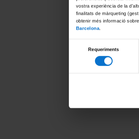
vostra experiència de la d’al
finalitats de màrqueting (gest
obtenir més informació sobre
Barcelona
.
Selecció
Requeriments
de
consentiment