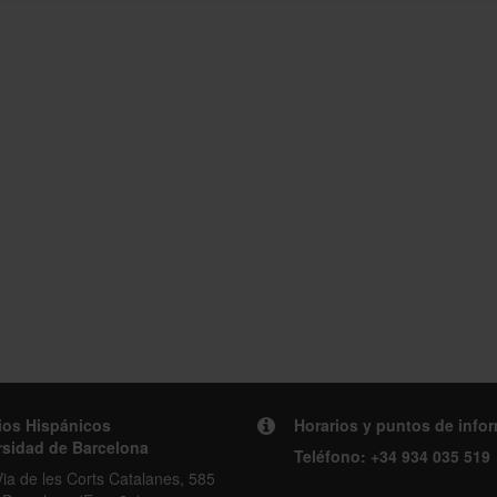
ios Hispánicos
Horarios y puntos de info
rsidad de Barcelona
Teléfono:
+34 934 035 519
ia de les Corts Catalanes, 585