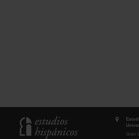
Estud
Unive
Gran V