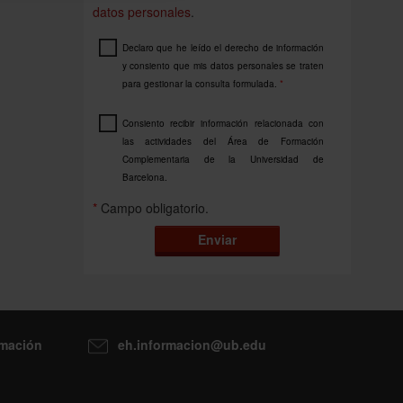
datos personales
.
Declaro que he leído el derecho de información
y consiento que mis datos personales se traten
para gestionar la consulta formulada.
*
Consiento recibir información relacionada con
las actividades del Área de Formación
Complementaria de la Universidad de
Barcelona.
*
Campo obligatorio.
Enviar
rmación
eh.informacion@ub.edu